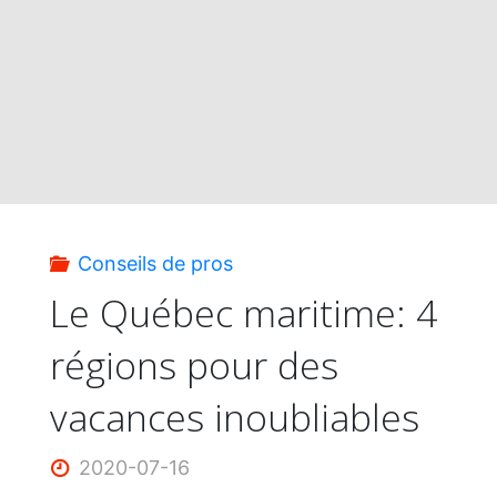
des
vacances
entre
démesure
Conseils de pros
et
Le Québec maritime: 4
régions pour des
sur-
vacances inoubliables
mesure"
2020-07-16