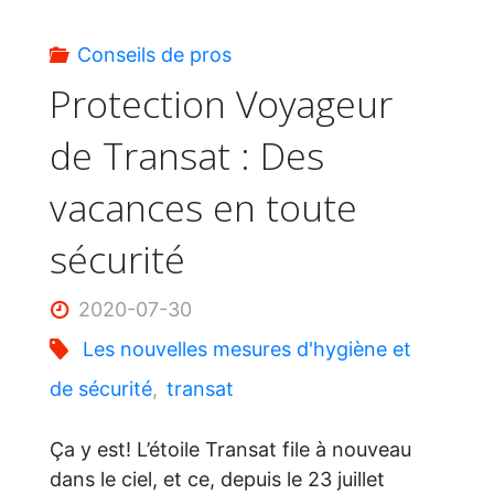
“phares”
Conseils de pros
de
Protection Voyageur
de Transat : Des
vos
vacances en toute
prochaines
sécurité
vacances!"
2020-07-30
Les nouvelles mesures d'hygiène et
de sécurité
,
transat
Ça y est! L’étoile Transat file à nouveau
dans le ciel, et ce, depuis le 23 juillet