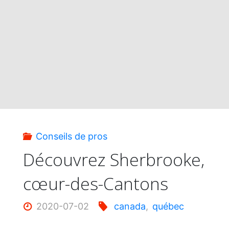
4
régions
pour
des
vacances
Conseils de pros
inoubliables"
Découvrez Sherbrooke,
cœur-des-Cantons
2020-07-02
canada
,
québec