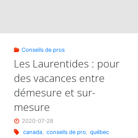
Des
vacances
en
Conseils de pros
toute
Les Laurentides : pour
des vacances entre
sécurité"
démesure et sur-
mesure
2020-07-28
canada
,
conseils de pro
,
québec