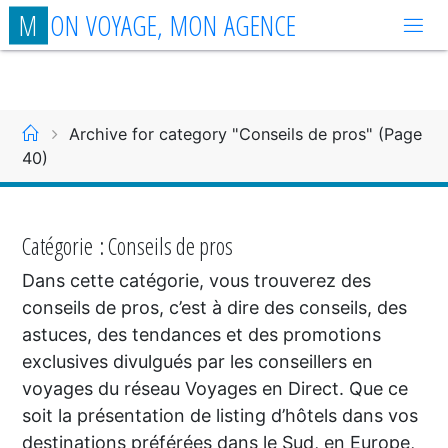
Aller
M
O
N
V
O
Y
A
G
E
,
M
O
N
A
G
E
N
C
E
au
contenu
Accueil
Archive for category "Conseils de pros"
(Page
40)
Catégorie :
Conseils de pros
Dans cette catégorie, vous trouverez des
conseils de pros, c’est à dire des conseils, des
astuces, des tendances et des promotions
exclusives divulgués par les conseillers en
voyages du réseau Voyages en Direct. Que ce
soit la présentation de listing d’hôtels dans vos
destinations préférées dans le Sud, en Europe,