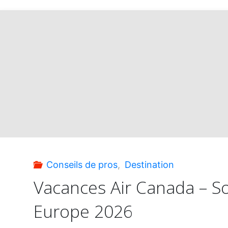
du
Vendredi
fou
:
exclusivité
des
Conseils de pros
,
Destination
hôtels
Vacances Air Canada – S
Europe 2026
Meliá