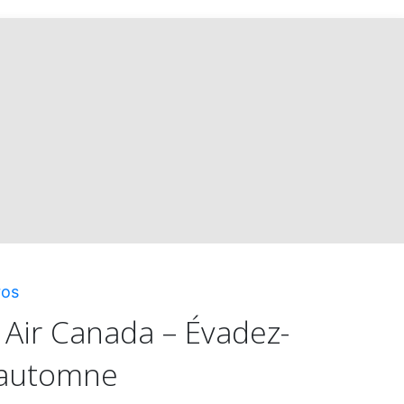
Canada
Meilleur
prix
garanti
sur
ros
les
 Air Canada – Évadez-
 automne
forfaits