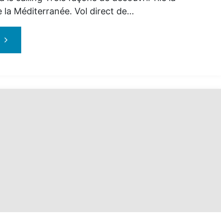
e la Méditerranée. Vol direct de…
"Palma
de
Majorque
avec
Vacances
Air
Canada"