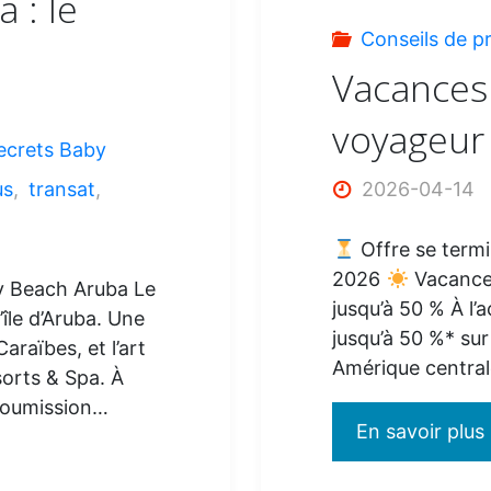
 : le
Conseils de p
Vacances 
voyageur
ecrets Baby
us
,
transat
,
2026-04-14
Offre se termi
2026
Vacance
by Beach Aruba Le
jusqu’à 50 % À l’
’île d’Aruba. Une
jusqu’à 50 %* sur
araïbes, et l’art
Amérique central
sorts & Spa. À
 soumission…
En savoir plus