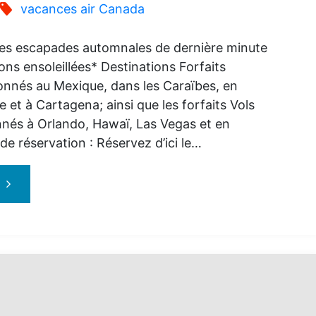
Vols
vacances air Canada
et
les escapades automnales de dernière minute
ions ensoleillées* Destinations Forfaits
Hôtel*"
onnés au Mexique, dans les Caraïbes, en
 et à Cartagena; ainsi que les forfaits Vols
onnés à Orlando, Hawaï, Las Vegas et en
 de réservation : Réservez d’ici le…
"Vacances
Air
Canada
–