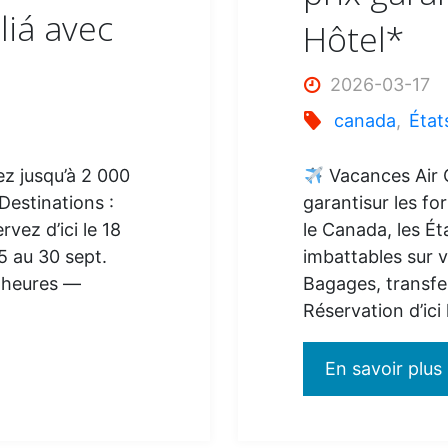
liá avec
Hôtel*
2026-03-17
canada
,
État
jusqu’à 2 000
Vacances Air C
Destinations :
garantisur les fo
vez d’ici le 18
le Canada, les Ét
 au 30 sept.
imbattables sur v
— heures —
Bagages, transfer
Réservation d’ici
En savoir plus