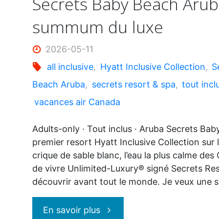
Secrets Baby Beach Aruba
summum du luxe
idée"
2026-05-11
all inclusive
,
Hyatt Inclusive Collection
,
S
Beach Aruba
,
secrets resort & spa
,
tout incl
vacances air Canada
Adults-only · Tout inclus · Aruba Secrets Ba
premier resort Hyatt Inclusive Collection sur l
crique de sable blanc, l’eau la plus calme des C
de vivre Unlimited-Luxury® signé Secrets Re
découvrir avant tout le monde. Je veux une
"Secrets
En savoir plus