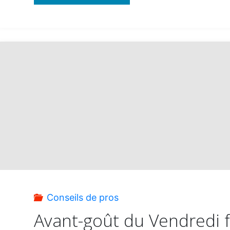
Baby
Beach
Aruba
:
le
summum
du
Conseils de pros
luxe"
Avant-goût du Vendredi f