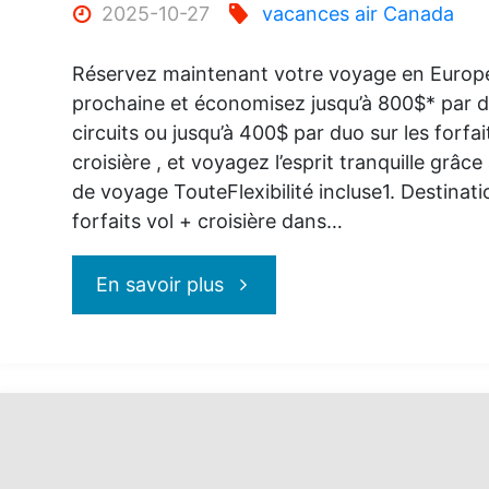
avec
2025-10-27
vacances air Canada
Vacances
Réservez maintenant votre voyage en Europe
prochaine et économisez jusqu’à 800$* par d
Air
circuits ou jusqu’à 400$ par duo sur les forfai
croisière , et voyagez l’esprit tranquille grâce
Canada"
de voyage TouteFlexibilité incluse1. Destinati
forfaits vol + croisière dans…
"Vacances
En savoir plus
Air
Canada
–