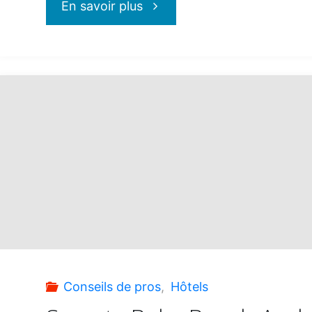
"Le
En savoir plus
Sud
cet
été
?
En
voilà
une
Conseils de pros
,
Hôtels
bonne