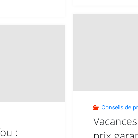
Conseils de p
Vacances 
ou :
prix garan