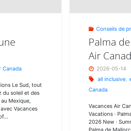
Conseils de p
 une
Palma de
Air Cana
ir Canada
2026-05-14
all inclusive
,
ons Le Sud, tout
Canada
 du soleil et des
us au Mexique,
Vacances Air Ca
— avec Vacances
Vacations · Palm
 of…
2026 New · Summ
Palma de Mallorca 