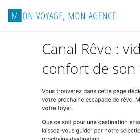
Aller
Accueil
Canal Rêve : vidéos de voyage pour
M
O
N
V
O
Y
A
G
E
,
M
O
N
A
G
E
N
C
E
au
contenu
Canal Rêve : vi
confort de son 
Vous trouverez dans cette page dédi
votre prochaine escapade de rêve. Ma
votre foyer.
Que ce soit pour une destination enso
laissez-vous guider par notre sélect
prochaine destination.