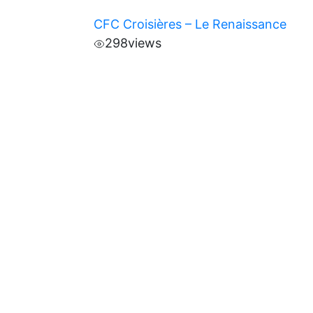
CFC Croisières – Le Renaissance
298
views