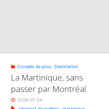
sans
passer
par
Montréal"
Conseils de pros
,
Destination
La Martinique, sans
passer par Montréal
2026-07-24
aéroport de québec
,
martinique
,