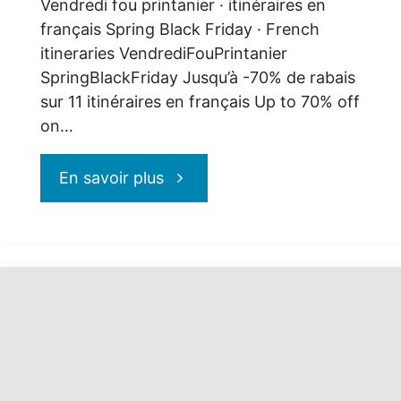
Vendredi fou printanier · itinéraires en
français Spring Black Friday · French
itineraries VendrediFouPrintanier
SpringBlackFriday Jusqu’à -70% de rabais
sur 11 itinéraires en français Up to 70% off
on…
"Exoticca
En savoir plus
:
Vendredi
fou
printanier