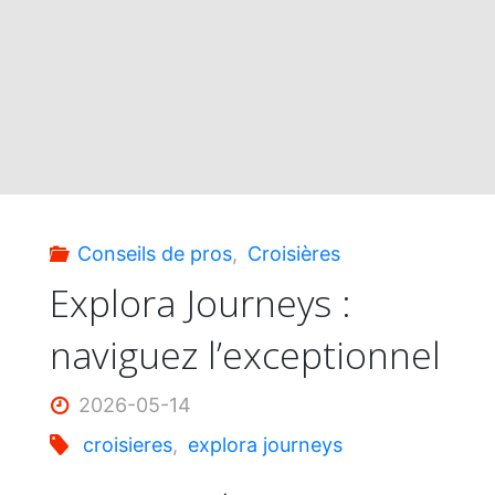
du
monde
en
180
Conseils de pros
,
Croisières
jours
Explora Journeys :
naviguez l’exceptionnel
à
bord
2026-05-14
croisieres
,
explora journeys
de