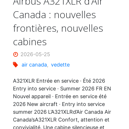
Airbus A321XLR d’Air
Canada : nouvelles
seulement
frontières, nouvelles
de
cabines
Perfect
2026-05-25
Day
air canada
,
vedette
Coco
A321XLR Entrée en service · Été 2026
Entry into service · Summer 2026 FR EN
Cay"
Nouvel appareil · Entrée en service été
2026 New aircraft · Entry into service
summer 2026 L’A321XLRd’Air Canada Air
Canada’sA321XLR Confort, attention et
convivialité. Une cabine silencieuse et