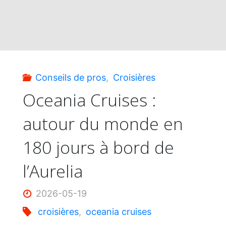
avec
des
tarifs
Conseils de pros
,
Croisières
imbattables"
Oceania Cruises :
autour du monde en
180 jours à bord de
l’Aurelia
2026-05-19
croisières
,
oceania cruises