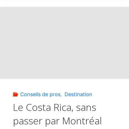
Club
Med
Août
2026
:
jusqu’à
Conseils de pros
,
Destination
45%
Le Costa Rica, sans
passer par Montréal
de