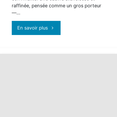
raffinée, pensée comme un gros porteur
—…
"Airbus
En savoir plus
A321XLR
d’Air
Canada
:
nouvelles
frontières,