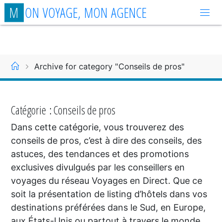
Aller
M
O
N
V
O
Y
A
G
E
,
M
O
N
A
G
E
N
C
E
au
contenu
Accueil
Archive for category "Conseils de pros"
Catégorie :
Conseils de pros
Dans cette catégorie, vous trouverez des
conseils de pros, c’est à dire des conseils, des
astuces, des tendances et des promotions
exclusives divulgués par les conseillers en
voyages du réseau Voyages en Direct. Que ce
soit la présentation de listing d’hôtels dans vos
destinations préférées dans le Sud, en Europe,
aux États-Unis ou partout à travers le monde,