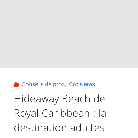
été
?
En
voilà
une
Conseils de pros
,
Croisières
bonne
Hideaway Beach de
Royal Caribbean : la
idée"
destination adultes