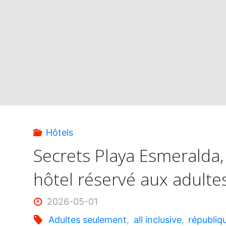
Resort
&
Spa
:
nouveau
Hôtels
tout
Secrets Playa Esmeralda,
hôtel réservé aux adulte
inclus
adultes
2026-05-01
Adultes seulement
,
all inclusive
,
républiq