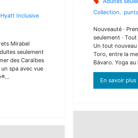
Adultes seul
Collection
,
punt
Hyatt Inclusive
Nouveauté · Prem
seulement · Tout
rets Mirabel
Un tout nouveau
dultes seulement
Toro, entre la me
 mer des Caraïbes
Bávaro. Yoga au l
, un spa avec vue
ry®…
En savoir plus