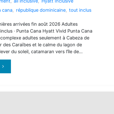
ement
,
all inclusive
,
Hyatt Inclusive
a cana
,
république dominicaine
,
tout inclus
ières arrivées fin août 2026 Adultes
 inclus · Punta Cana Hyatt Vivid Punta Cana
 complexe adultes seulement à Cabeza de
r des Caraïbes et le calme du lagon de
ever du soleil, catamaran vers l’île de…
"Hyatt
Vivid
Punta
Cana