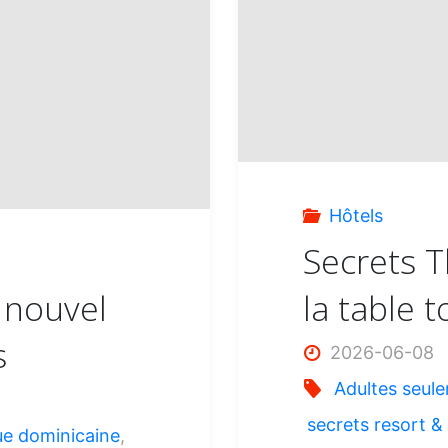
:
Hôtels
Secrets T
 nouvel
la table t
s
2026-06-08
Adultes seul
secrets resort &
ue dominicaine
,