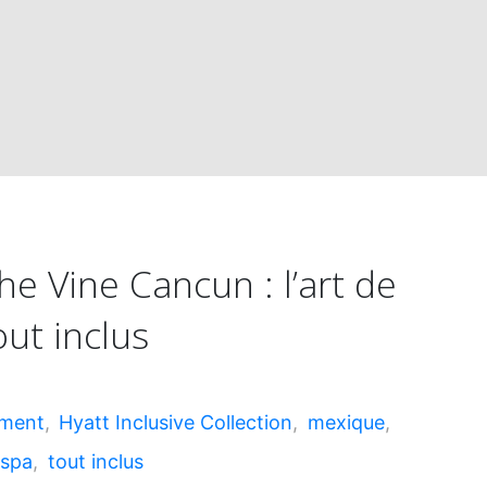
nouveau
tout
inclus
adultes
he Vine Cancun : l’art de
out inclus
18+"
ement
,
Hyatt Inclusive Collection
,
mexique
,
 spa
,
tout inclus