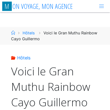
Aller
M
O
N
V
O
Y
A
G
E
,
M
O
N
A
G
E
N
C
E
au
contenu
Accueil
Hôtels
Voici le Gran Muthu Rainbow
Cayo Guillermo
Hôtels
Voici le Gran
Muthu Rainbow
Cayo Guillermo