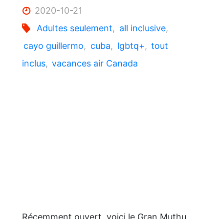
2020-10-21
Adultes seulement
,
all inclusive
,
cayo guillermo
,
cuba
,
lgbtq+
,
tout
inclus
,
vacances air Canada
Récemment ouvert, voici le Gran Muthu