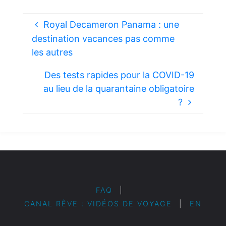
Royal Decameron Panama : une
destination vacances pas comme
les autres
Des tests rapides pour la COVID-19
au lieu de la quarantaine obligatoire
?
FAQ
|
CANAL RÊVE : VIDÉOS DE VOYAGE
|
EN