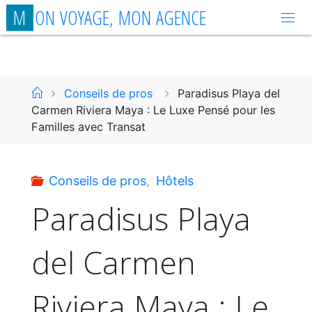
Aller
M
O
N
V
O
Y
A
G
E
,
M
O
N
A
G
E
N
C
E
au
contenu
Accueil
Conseils de pros
Paradisus Playa del
Carmen Riviera Maya : Le Luxe Pensé pour les
Familles avec Transat
Conseils de pros
,
Hôtels
Paradisus Playa
del Carmen
Riviera Maya : Le