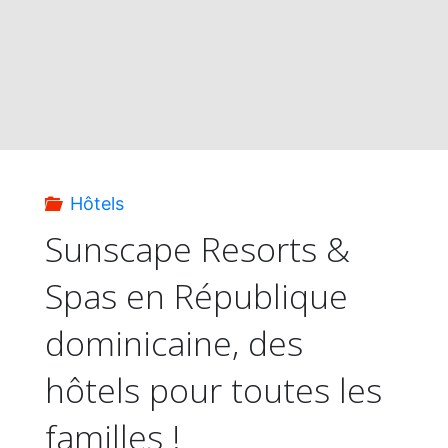
sourire
avec
Sandos
Hotel
Hôtels
&
Sunscape Resorts &
Spas en République
Resorts"
dominicaine, des
hôtels pour toutes les
familles !