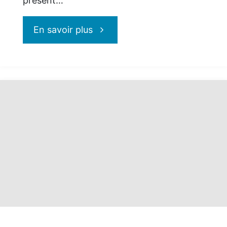
présent…
"Nouveautés
En savoir plus
Iberostar
Beachfront
Resorts
:
pour
des
vacances