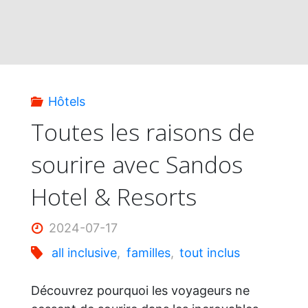
1000
$
de
Hôtels
carte
Toutes les raisons de
sourire avec Sandos
de
Hotel & Resorts
restauration
2024-07-17
inclus
all inclusive
,
familles
,
tout inclus
dans
Découvrez pourquoi les voyageurs ne
certains