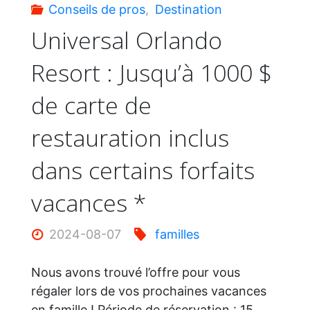
Conseils de pros
,
Destination
et
Universal Orlando
Resort : Jusqu’à 1000 $
des
de carte de
expériences
restauration inclus
inoubliables
dans certains forfaits
!"
vacances *
2024-08-07
familles
Nous avons trouvé l’offre pour vous
régaler lors de vos prochaines vacances
en famille ! Période de réservation : 15