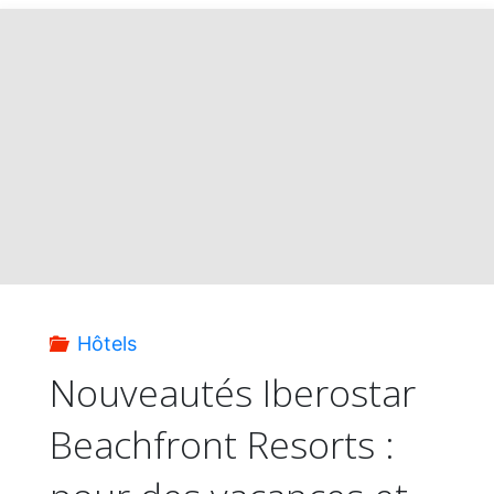
:
Les
enfants
gratuits,
tarifs
et
Hôtels
forfaits
Nouveautés Iberostar
Beachfront Resorts :
boissons
réduits"