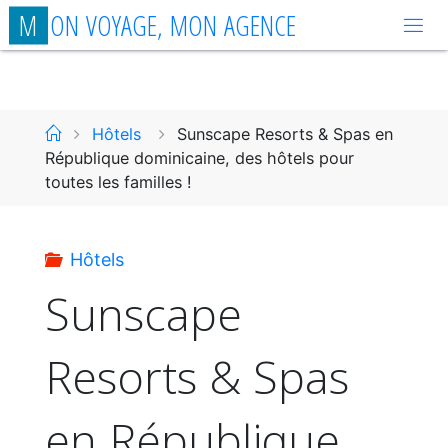
Aller
M
O
N
V
O
Y
A
G
E
,
M
O
N
A
G
E
N
C
E
au
contenu
Accueil
Hôtels
Sunscape Resorts & Spas en
République dominicaine, des hôtels pour
toutes les familles !
Hôtels
Sunscape
Resorts & Spas
en République