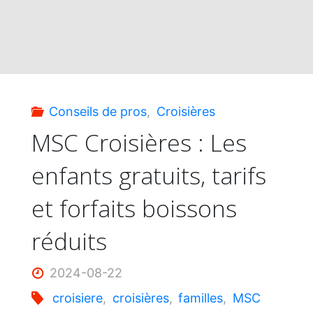
boissons
&
le
Conseils de pros
,
Croisières
Wi-
MSC Croisières : Les
enfants gratuits, tarifs
Fi
et forfaits boissons
inclus,
réduits
et
2024-08-22
jusqu’à
croisiere
,
croisières
,
familles
,
MSC