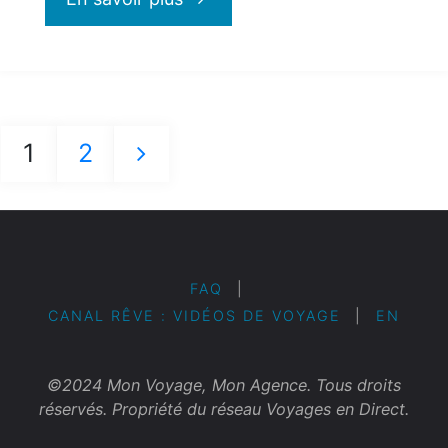
Croisières
:
1
2
offre
Navigation
des
hivernale
articles
sur
FAQ
|
CANAL RÊVE : VIDÉOS DE VOYAGE
|
EN
les
croisières
©2024 Mon Voyage, Mon Agence. Tous droits
réservés. Propriété du réseau Voyages en Direct.
dans