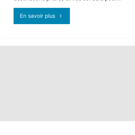
"La
En savoir plus
Méditerranée
avec
MSC
Croisières
:
Une
Expérience