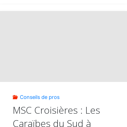
:
Forfait
Vols
&
Croisière
au
Conseils de pros
départ
MSC Croisières : Les
Caraïbes du Sud à
de