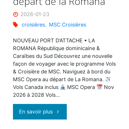
départ de la Romana
les
2026-01-23
Antilles"
croisières
,
MSC Croisières
NOUVEAU PORT D’ATTACHE • LA
ROMANA République dominicaine &
Caraïbes du Sud Découvrez une nouvelle
façon de voyager avec le programme Vols
& Croisière de MSC. Naviguez à bord du
MSC Opera au départ de La Romana.
Vols Canada inclus
MSC Opera
Nov
2026 à 2028 Vols…
"MSC
En savoir plus
Croisières