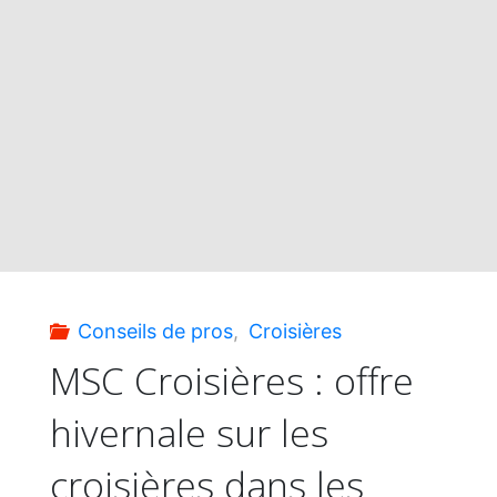
:
Fou"
Les
enfants
gratuits,
tarifs
et
Conseils de pros
,
Croisières
forfaits
MSC Croisières : offre
hivernale sur les
boissons
croisières dans les
réduits"