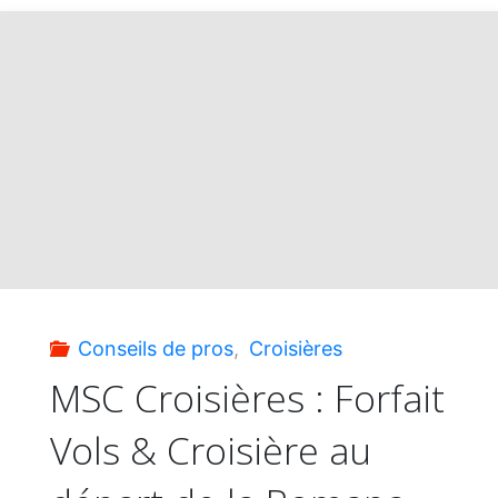
Europa
:
le
futur
de
la
Conseils de pros
,
Croisières
croisière
MSC Croisières : Forfait
Vols & Croisière au
dans