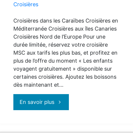
400
Croisières
$
Croisières dans les Caraïbes Croisières en
Méditerranée Croisières aux îles Canaries
de
Croisières Nord de l’Europe Pour une
durée limitée, réservez votre croisière
crédit
MSC aux tarifs les plus bas, et profitez en
plus de l’offre du moment « Les enfants
de
voyagent gratuitement » disponible sur
certaines croisières. Ajoutez les boissons
bord
dès maintenant et…
pour
"MSC
En savoir plus
le
Croisières
Vendredi