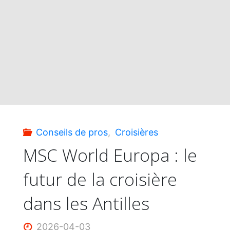
partez
de
la
Romana
en
Conseils de pros
,
Croisières
croisière
MSC World Europa : le
futur de la croisière
(vols
dans les Antilles
inclus)"
2026-04-03