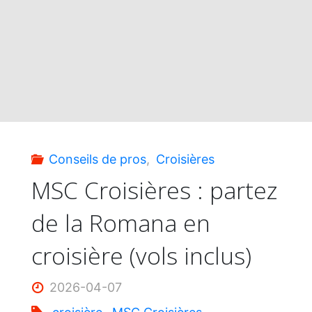
au
fil
de
l’eau
Conseils de pros
,
Croisières
–
MSC Croisières : partez
de la Romana en
4
croisière (vols inclus)
itinéraires
2026-04-07
de