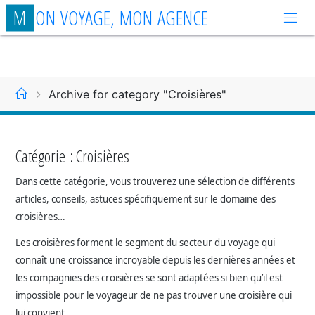
Aller
M
O
N
V
O
Y
A
G
E
,
M
O
N
A
G
E
N
C
E
au
contenu
Accueil
Archive for category "Croisières"
Catégorie :
Croisières
Dans cette catégorie, vous trouverez une sélection de différents
articles, conseils, astuces spécifiquement sur le domaine des
croisières…
Les croisières forment le segment du secteur du voyage qui
connaît une croissance incroyable depuis les dernières années et
les compagnies des croisières se sont adaptées si bien qu’il est
impossible pour le voyageur de ne pas trouver une croisière qui
lui convient.