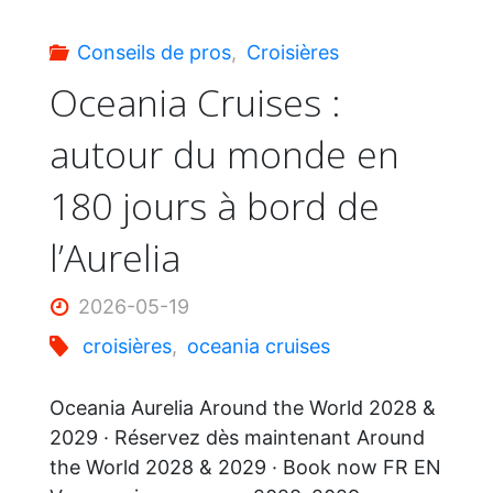
l’eau
Conseils de pros
,
Croisières
–
Oceania Cruises :
autour du monde en
4
180 jours à bord de
itinéraires
l’Aurelia
de
2026-05-19
rêve"
croisières
,
oceania cruises
Oceania Aurelia Around the World 2028 &
2029 · Réservez dès maintenant Around
the World 2028 & 2029 · Book now FR EN