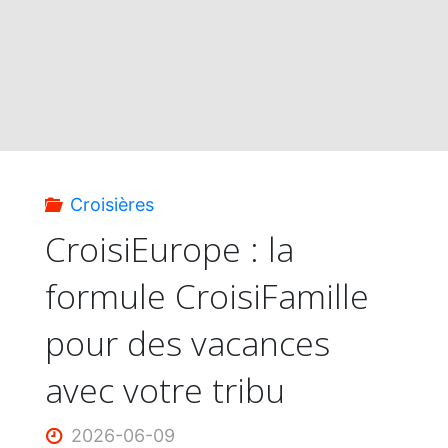
du
mois
de
juin"
Croisières
CroisiEurope : la
formule CroisiFamille
pour des vacances
avec votre tribu
2026-06-09