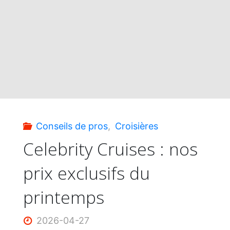
Cruise
Line
–
Trouvez
votre
Conseils de pros
,
Croisières
croisière
Celebrity Cruises : nos
prix exclusifs du
de
printemps
rêve"
2026-04-27