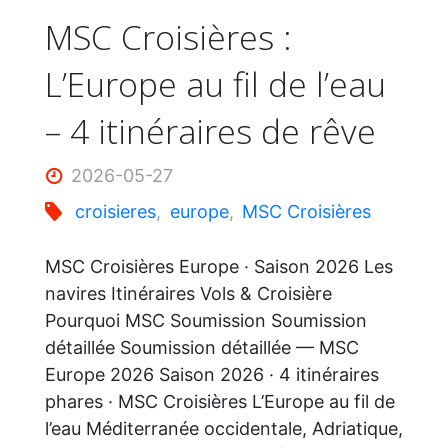
adultes
MSC Croisières :
L’Europe au fil de l’eau
seulement
– 4 itinéraires de rêve
de
2026-05-27
Perfect
croisieres
,
europe
,
MSC Croisières
Day
MSC Croisières Europe · Saison 2026 Les
Coco
navires Itinéraires Vols & Croisière
Pourquoi MSC Soumission Soumission
Cay"
détaillée Soumission détaillée — MSC
Europe 2026 Saison 2026 · 4 itinéraires
phares · MSC Croisières L’Europe au fil de
l’eau Méditerranée occidentale, Adriatique,