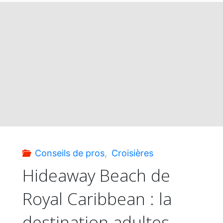
la
formule
CroisiFamille
pour
des
vacances
Conseils de pros
,
Croisières
avec
Hideaway Beach de
Royal Caribbean : la
votre
destination adultes
tribu"