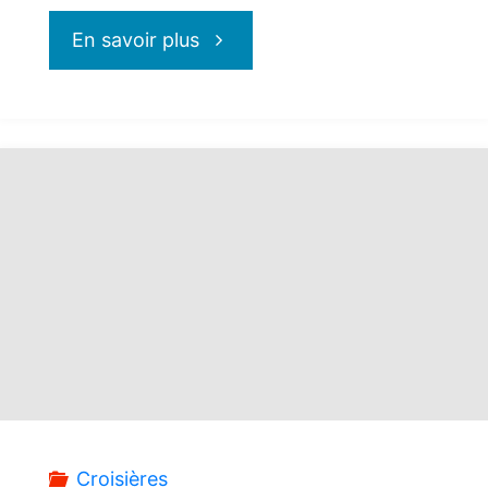
"Hideaway
En savoir plus
Beach
de
Royal
Caribbean
:
la
destination
Croisières