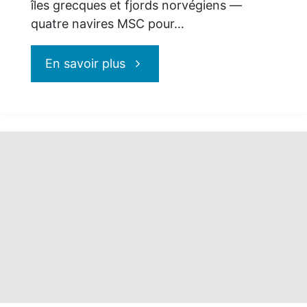
îles grecques et fjords norvégiens —
quatre navires MSC pour…
"MSC
En savoir plus
Croisières
:
L’Europe
au
fil
de