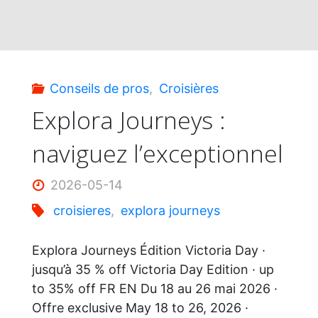
en
180
Conseils de pros
,
Croisières
jours
Explora Journeys :
naviguez l’exceptionnel
à
bord
2026-05-14
croisieres
,
explora journeys
de
Explora Journeys Édition Victoria Day ·
l’Aurelia"
jusqu’à 35 % off Victoria Day Edition · up
to 35% off FR EN Du 18 au 26 mai 2026 ·
Offre exclusive May 18 to 26, 2026 ·