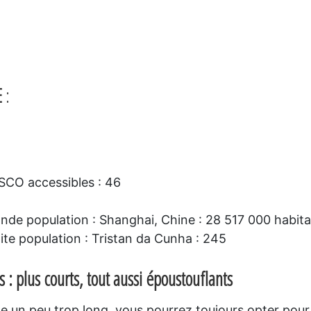
E
:
ESCO accessibles : 46
rande population : Shanghai, Chine : 28 517 000 habit
tite population : Tristan da Cunha : 245
 : plus courts, tout aussi époustouflants
e un peu trop long, vous pourrez toujours opter pour