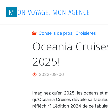
Aller
Accueil
Conseils de pros
Oceania Crui
M
O
N
V
O
Y
A
G
E
,
M
O
N
A
G
E
N
C
E
au
contenu
Conseils de pros
,
Croisières
Oceania Cruise
2025!
2022-09-06
Imaginez qu’en 2025, les océans et m
qu’Oceania Cruises dévoile sa fabule
réfléchir? L’édition 2024 de ce fabu