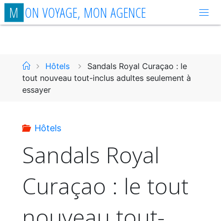
Aller
M
O
N
V
O
Y
A
G
E
,
M
O
N
A
G
E
N
C
E
au
contenu
Accueil
Hôtels
Sandals Royal Curaçao : le
tout nouveau tout-inclus adultes seulement à
essayer
Hôtels
Sandals Royal
Curaçao : le tout
nouveau tout-