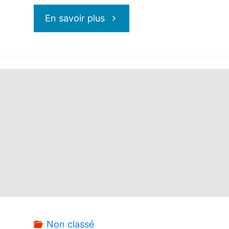
"Découvrez
En savoir plus
Curaçao,
un
trésor
tropical
!"
Non classé