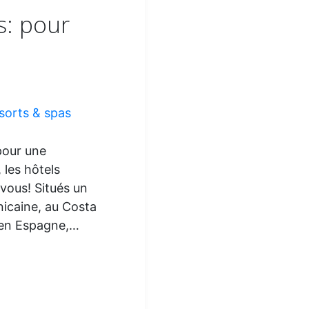
s: pour
sorts & spas
 pour une
 les hôtels
vous! Situés un
icaine, au Costa
u’en Espagne,…