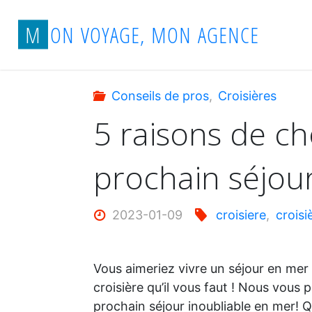
Aller
Accueil
Conseils de pros
5 raisons de 
M
O
N
V
O
Y
A
G
E
,
M
O
N
A
G
E
N
C
E
au
contenu
Conseils de pros
,
Croisières
5 raisons de ch
prochain séjou
2023-01-09
croisiere
,
croisi
Vous aimeriez vivre un séjour en mer
croisière qu’il vous faut ! Nous vous
prochain séjour inoubliable en mer! Qu