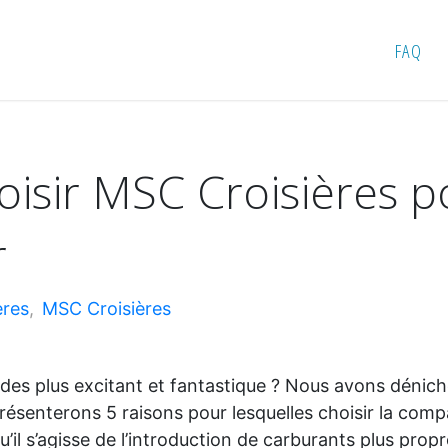
choisir MSC Croisières pour votre prochain séjour
FAQ
oisir MSC Croisières p
r
ères
,
MSC Croisières
 des plus excitant et fantastique ? Nous avons dénic
 présenterons 5 raisons pour lesquelles choisir la co
’il s’agisse de l’introduction de carburants plus prop