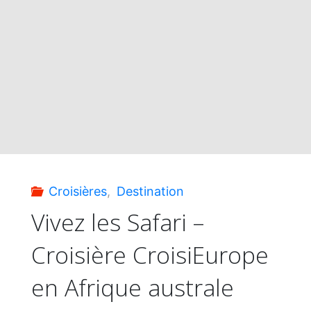
formule
CroisiFamille
pour
des
vacances
Croisières
,
Destination
avec
Vivez les Safari –
Croisière CroisiEurope
votre
en Afrique australe
tribu"