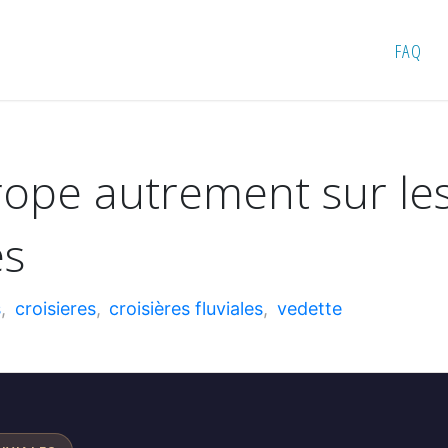
urope autrement sur les rivières avec Celebrity Cruises
FAQ
ope autrement sur les
es
s
,
croisieres
,
croisières fluviales
,
vedette