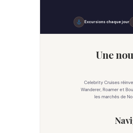
Excursions chaque jour
Une nouv
Celebrity Cruises réinv
Wanderer, Roamer et Boun
les marchés de Noë
Navi