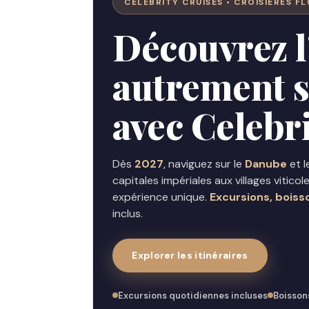
CELEBRITY CRUISES • CROISIÈRES FL
Découvrez 
autrement su
avec Celebr
Dès
2027
, naviguez sur le
Danube
et 
capitales impériales aux villages vitic
expérience unique.
Excursions, boiss
inclus.
Explorer les itinéraires
Excursions quotidiennes incluses
Boisson