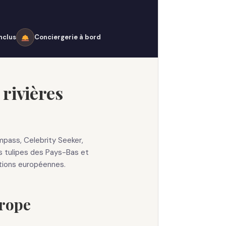
nclus
Conciergerie à bord
 rivières
mpass, Celebrity Seeker,
s tulipes des Pays-Bas et
ations européennes.
urope