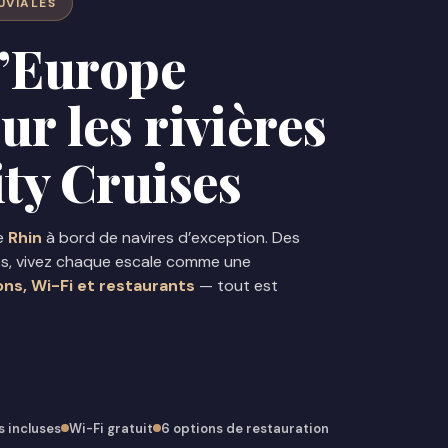
UVIALES
l’Europe
r les rivières
ity Cruises
le
Rhin
à bord de navires d’exception. Des
oles, vivez chaque escale comme une
ons, Wi-Fi et restaurants
— tout est
s incluses
Wi-Fi gratuit
6 options de restauration