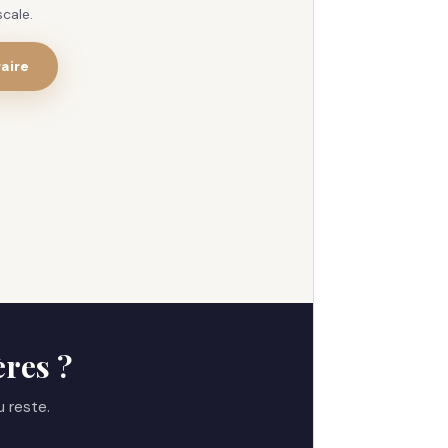
cale.
aire
ères ?
u reste.