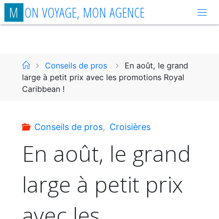
Aller
M
O
N
V
O
Y
A
G
E
,
M
O
N
A
G
E
N
C
E
au
contenu
Accueil
Conseils de pros
En août, le grand
large à petit prix avec les promotions Royal
Caribbean !
Conseils de pros
,
Croisières
En août, le grand
large à petit prix
avec les