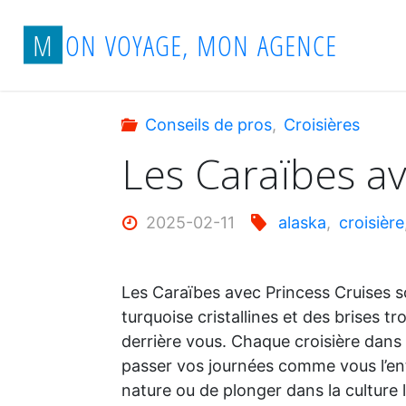
Aller
Accueil
Conseils de pros
Les Caraïbes 
M
O
N
V
O
Y
A
G
E
,
M
O
N
A
G
E
N
C
E
au
contenu
Conseils de pros
,
Croisières
Les Caraïbes av
2025-02-11
alaska
,
croisière
Les Caraïbes avec Princess Cruises so
turquoise cristallines et des brises t
derrière vous. Chaque croisière dans 
passer vos journées comme vous l’ente
nature ou de plonger dans la culture 