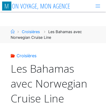
Aller
M
O
N
V
O
Y
A
G
E
,
M
O
N
A
G
E
N
C
E
au
contenu
Accueil
Croisières
Les Bahamas avec
Norwegian Cruise Line
Croisières
Les Bahamas
avec Norwegian
Cruise Line