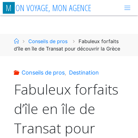
Aller
M
O
N
V
O
Y
A
G
E
,
M
O
N
A
G
E
N
C
E
au
contenu
Accueil
Conseils de pros
Fabuleux forfaits
d’île en île de Transat pour découvrir la Grèce
Conseils de pros
,
Destination
Fabuleux forfaits
d’île en île de
Transat pour