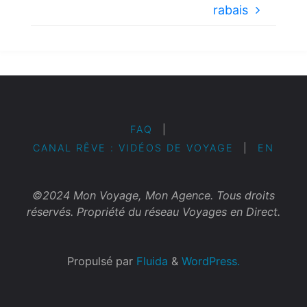
rabais
FAQ
|
CANAL RÊVE : VIDÉOS DE VOYAGE
|
EN
©2024 Mon Voyage, Mon Agence. Tous droits
réservés. Propriété du réseau Voyages en Direct.
Propulsé par
Fluida
&
WordPress.