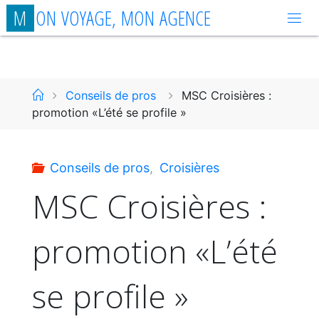
Aller
M
O
N
V
O
Y
A
G
E
,
M
O
N
A
G
E
N
C
E
au
contenu
Accueil
Conseils de pros
MSC Croisières :
promotion «L’été se profile »
Conseils de pros
,
Croisières
MSC Croisières :
promotion «L’été
se profile »