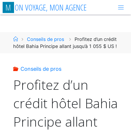
Aller
M
O
N
V
O
Y
A
G
E
,
M
O
N
A
G
E
N
C
E
au
contenu
Accueil
Conseils de pros
Profitez d’un crédit
hôtel Bahia Principe allant jusqu’à 1 055 $ US !
Conseils de pros
Profitez d’un
crédit hôtel Bahia
Principe allant