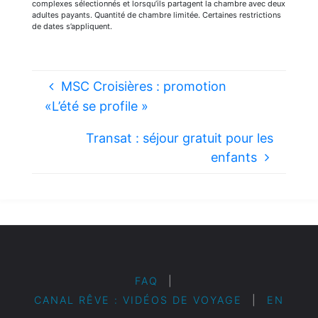
complexes sélectionnés et lorsqu’ils partagent la chambre avec deux
adultes payants. Quantité de chambre limitée. Certaines restrictions
de dates s’appliquent.
MSC Croisières : promotion
«L’été se profile »
Transat : séjour gratuit pour les
enfants
FAQ
|
CANAL RÊVE : VIDÉOS DE VOYAGE
|
EN