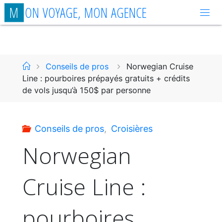
Aller
M
O
N
V
O
Y
A
G
E
,
M
O
N
A
G
E
N
C
E
au
contenu
Accueil
Conseils de pros
Norwegian Cruise
Line : pourboires prépayés gratuits + crédits
de vols jusqu’à 150$ par personne
Conseils de pros
,
Croisières
Norwegian
Cruise Line :
pourboires