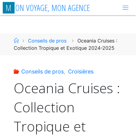
Aller
M
O
N
V
O
Y
A
G
E
,
M
O
N
A
G
E
N
C
E
au
contenu
Accueil
Conseils de pros
Oceania Cruises :
Collection Tropique et Exotique 2024-2025
Conseils de pros
,
Croisières
Oceania Cruises :
Collection
Tropique et