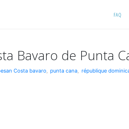
ro de Punta Cana
FAQ
ta Bavaro de Punta C
esan Costa bavaro
,
punta cana
,
république dominic