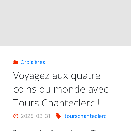
de
la
Méditerranée
avec
Croisières
Tours
Voyagez aux quatre
coins du monde avec
Chanteclerc
Tours Chanteclerc !
!"
2025-03-31
tourschanteclerc