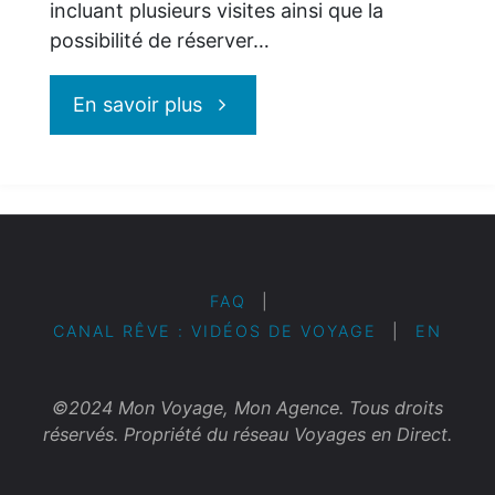
incluant plusieurs visites ainsi que la
possibilité de réserver…
"Tours
En savoir plus
Chanteclerc
:
fabuleuses
FAQ
|
CANAL RÊVE : VIDÉOS DE VOYAGE
|
EN
croisières
maritimes
©2024 Mon Voyage, Mon Agence. Tous droits
réservés. Propriété du réseau Voyages en Direct.
!"