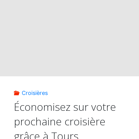
Tours
Chanteclerc :
Jusqu’à
1 100
$
d’économies
Croisières
par
Économisez sur votre
prochaine croisière
couple
grâce à Tours
!"