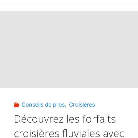
votre
prochaine
croisière
grâce
à
Tours
Conseils de pros
,
Croisières
Chanteclerc
Découvrez les forfaits
croisières fluviales avec
!"