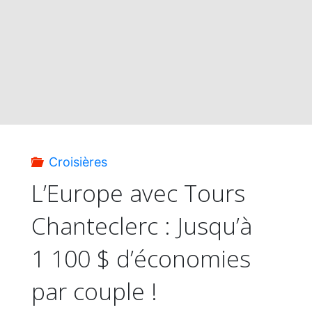
du
monde
avec
Tours
Croisières
Chanteclerc
L’Europe avec Tours
Chanteclerc : Jusqu’à
!"
1 100 $ d’économies
par couple !