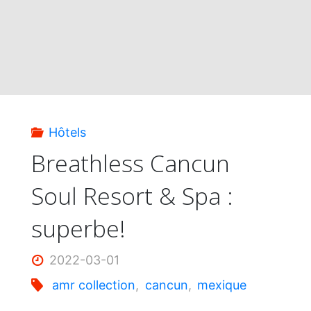
&
Spa
Resort
:
Hôtels
wow!"
Breathless Cancun
Soul Resort & Spa :
superbe!
2022-03-01
amr collection
,
cancun
,
mexique