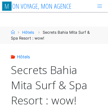
Aller
M
O
N
V
O
Y
A
G
E
,
M
O
N
A
G
E
N
C
E
au
contenu
Accueil
Hôtels
Secrets Bahia Mita Surf &
Spa Resort : wow!
Hôtels
Secrets Bahia
Mita Surf & Spa
Resort : wow!