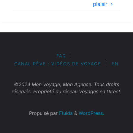
plaisir
FAQ
|
CANAL RÊVE : VIDÉOS DE VOYAGE
|
EN
©2024 Mon Voyage, Mon Agence. Tous droits
réservés. Propriété du réseau Voyages en Direct.
Propulsé par
Fluida
&
WordPress.