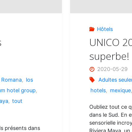
Hôtels
s
UNICO 20°
superbe!
2020-05-29
a Romana
,
los
Adultes seul
um hotel group
,
hotels
,
mexique
maya
,
tout
Oubliez tout ce q
dans le Sud. En e
sensorielle incr
ls présents dans
Riviera Maya, un