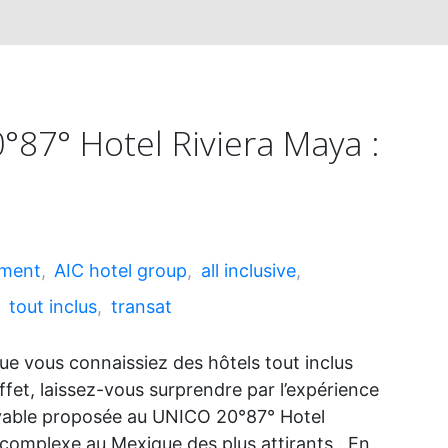
87° Hotel Riviera Maya :
ement
,
AIC hotel group
,
all inclusive
,
,
tout inclus
,
transat
ue vous connaissiez des hôtels tout inclus
ffet, laissez-vous surprendre par l’expérience
oyable proposée au UNICO 20°87° Hotel
 complexe au Mexique des plus attirants . En