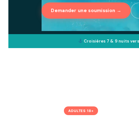
Demander une soumission →
Croisières 7 & 9 nuits ver
ADULTES 18+