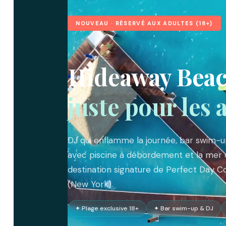
NOUVEAU · RÉSERVÉ AUX ADULTES (18+)
Hideaway Beach 
juste pour les 
DJ qui enflamme la journée, bar swim-u
avec piscine à débordement et la mer d
destination signature de Perfect Day 
(New York).
✦ Plage exclusive 18+
✦ Bar swim-up & DJ