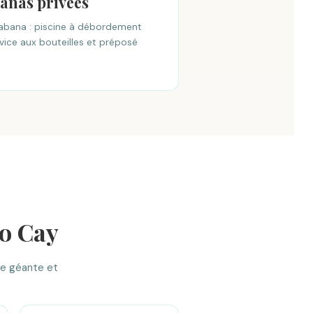
anas privées
abana : piscine à débordement
rvice aux bouteilles et préposé
co Cay
une géante et