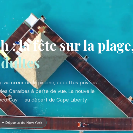
: la fête sur la plage
adultes
p au cœur de la piscine, cocottes privées
es Caraïbes à perte de vue. La nouvelle
Coco Cay — au départ de Cape Liberty
✦ Départs de New York