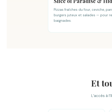
Slice of Paradise & H
Pizzas fraîches du four, ceviche, pa
burgers juteux et salades — pour ref
baignades.
Et to
L’accès à l’