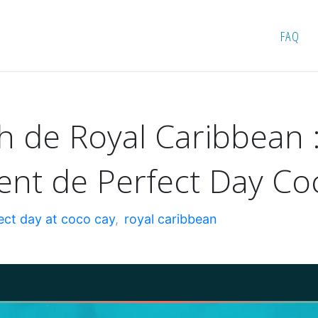
ch de Royal Caribbean : la destination adultes seulement
FAQ
 de Royal Caribbean : 
ent de Perfect Day Co
ect day at coco cay
,
royal caribbean