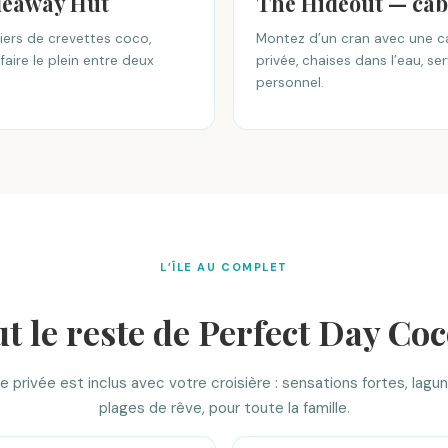
ideaway Hut
The Hideout — cab
niers de crevettes coco,
Montez d’un cran avec une c
aire le plein entre deux
privée, chaises dans l’eau, se
personnel.
L’ÎLE AU COMPLET
ut le reste de Perfect Day Co
île privée est inclus avec votre croisière : sensations fortes, lag
plages de rêve, pour toute la famille.