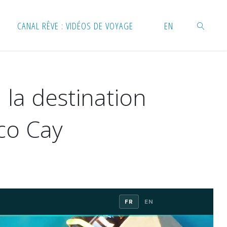
 de Perfect Day Coco Cay
CANAL RÊVE : VIDÉOS DE VOYAGE
EN
RECHERC
la destination
co Cay
FR
EN