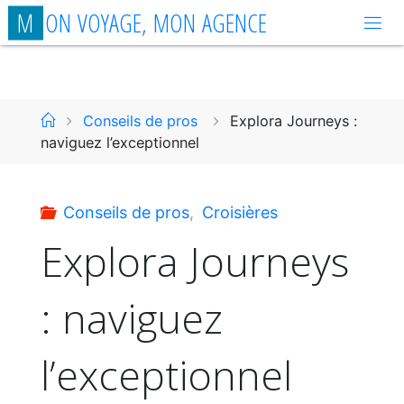
Aller
M
O
N
V
O
Y
A
G
E
,
M
O
N
A
G
E
N
C
E
au
contenu
Accueil
Conseils de pros
Explora Journeys :
naviguez l’exceptionnel
Conseils de pros
,
Croisières
Explora Journeys
: naviguez
l’exceptionnel