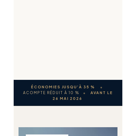
ÉCONOMIES JUSQU’À 35 %
ACOMPTE RÉDUIT À 10 %
AVANT LE
26 MAI 2026