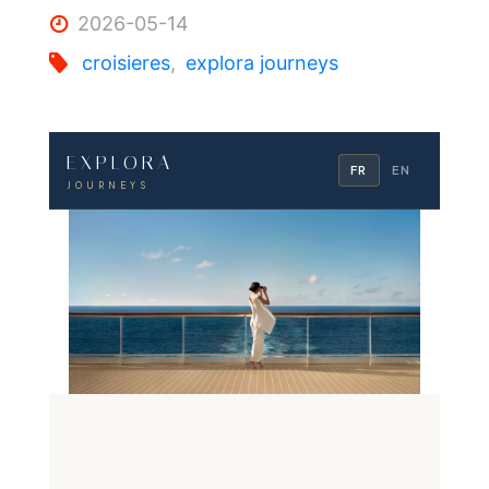
2026-05-14
croisieres
,
explora journeys
EXPLORA
FR
EN
JOURNEYS