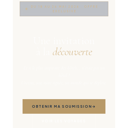
DU 18 AU 26 MAI 2026 · OFFRE
EXCLUSIVE
Une invitation
à la
découverte
Et si le plus inspirant des hôtels… n’était pas un
hôtel ?
L’océan, une suite signée, un monde qui se déploie.
OBTENIR MA SOUMISSION
→
VOIR LES VOYAGES