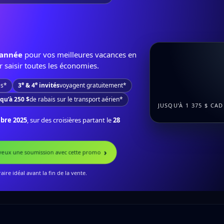
l’année
pour vos meilleures vacances en
r saisir toutes les économies.
e
e
es*
3
& 4
invités
voyagent gratuitement*
qu’à 250 $
de rabais sur le transport aérien*
JUSQU’À 1 375 $ CA
bre 2025
, sur des croisières partant le
28
 veux une soumission avec cette promo
aire idéal avant la fin de la vente.