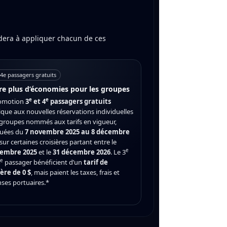
idera à appliquer chacun de ces
4e passagers gratuits
re plus d’économies pour les groupes
e
e
omotion
3
et 4
passagers gratuits
ique aux nouvelles réservations individuelles
 groupes nommés aux tarifs en vigueur,
tuées du
7 novembre 2025 au 8 décembre
 sur certaines croisières partant entre le
e
vembre 2025
et le
31 décembre 2026
. Le 3
e
passager bénéficient d’un
tarif de
ière de 0 $
, mais paient les taxes, frais et
ses portuaires.*