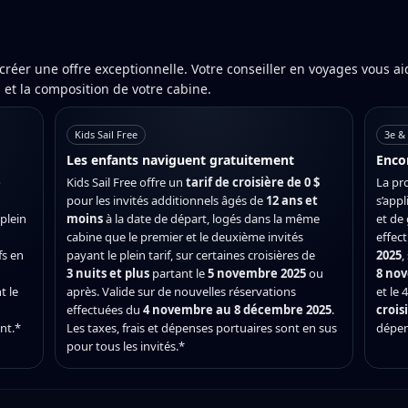
réer une offre exceptionnelle. Votre conseiller en voyages vous a
s et la composition de votre cabine.
Kids Sail Free
3e & 
Les enfants naviguent gratuitement
Enco
e
Kids Sail Free offre un
tarif de croisière de 0 $
La pr
pour les invités additionnels âgés de
12 ans et
s’appl
plein
moins
à la date de départ, logés dans la même
et de
cabine que le premier et le deuxième invités
effec
fs en
payant le plein tarif, sur certaines croisières de
2025
,
3 nuits et plus
partant le
5 novembre 2025
ou
8 no
t le
après. Valide sur de nouvelles réservations
et le 4
effectuées du
4 novembre au 8 décembre 2025
.
crois
ent.*
Les taxes, frais et dépenses portuaires sont en sus
dépen
pour tous les invités.*