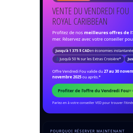
VENTE DU VENDREDI FOU
ROYAL CARIBBEAN
Profitez de nos
meilleures offres de 
mer. Réservez avec votre conseiller pou
Jusqu’à 1 375 $ CAD
en économies instantané
Jusqu’à 50 % sur les Extras Croisière*
Jus
Offre Vendredi Fou valide du
27 au 30 novem
novembre 2025
ou après.*
Profiter de l’offre du Vendredi Fou
Je
Parlez-en à votre conseiller VED pour trouver l’itinér
POURQUOI RÉSERVER MAINTENANT