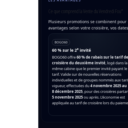
LES AVANTAGES
Ce que comprend la Vente du Vendredi Fou*
Plusieurs promotions se combinent pour c
avantages selon votre croisière, vos date
BOGO60
e
60 % sur le 2
invité
BOGO60 offre
60 % de rabais sur le tarif d
croisière du deuxième invité
, logé dans la
même cabine que le premier invité payant le 
tarif. Valide sur de nouvelles réservations
individuelles et de groupes nommés aux tari
vigueur, effectuées du
4 novembre 2025 au
8 décembre 2025
, pour des croisières partan
5 novembre 2025
ou après. L’économie est
appliquée au tarif de croisière lors du paiem