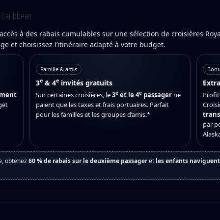
l Caribbean
ccès à des rabais cumulables sur une sélection de croisières Roya
e et choisissez l’itinéraire adapté à votre budget.
Famille & amis
Bonu
e
e
3
& 4
invités gratuits
Extra
e
e
ement
Sur certaines croisières, le
3
et le 4
passager
ne
Profi
get
paient que les taxes et frais portuaires. Parfait
Croisi
pour les familles et les groupes d’amis.*
trans
par pe
Alask
re, obtenez
60 % de rabais sur le deuxième passager
et
les enfants naviguen