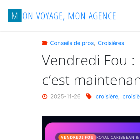
Aller
Accueil
Conseils de pros
Vendredi Fou 
M
O
N
V
O
Y
A
G
E
,
M
O
N
A
G
E
N
C
E
au
contenu
Conseils de pros
,
Croisières
Vendredi Fou :
c’est maintena
2025-11-26
croisière
,
croisi
VENDREDI FOU
ROYAL CARIBBEAN &