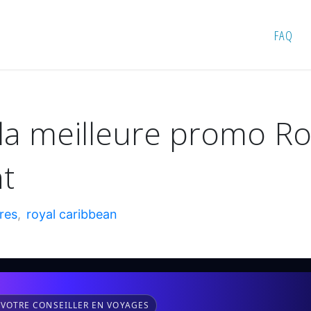
: la meilleure promo Royal Caribbean, c’est maintenant
FAQ
 la meilleure promo Ro
nt
ères
,
royal caribbean
 VOTRE CONSEILLER EN VOYAGES