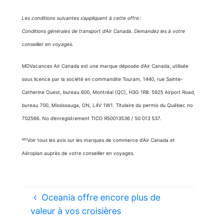
Les conditions suivantes s’appliquent à cette offre :
Conditions générales de transport d’Air Canada. Demandez les à votre
conseiller en voyages.
MDVacances Air Canada est une marque déposée d’Air Canada, utilisée
sous licence par la société en commandite Touram, 1440, rue Sainte-
Catherine Ouest, bureau 600, Montréal (QC), H3G 1R8. 5925 Airport Road,
bureau 700, Mississauga, ON, L4V 1W1. Titulaire du permis du Québec no
702566. No d’enregistrement TICO R50013536 / 50 013 537.
ᴹᴰVoir tous les avis sur les marques de commerce d’Air Canada et
Aéroplan auprès de votre conseiller en voyages.
Oceania offre encore plus de
valeur à vos croisières