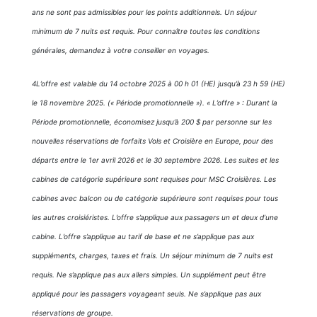
ans ne sont pas admissibles pour les points additionnels. Un séjour
minimum de 7 nuits est requis. Pour connaître toutes les conditions
générales, demandez à votre conseiller en voyages.
4L’offre est valable du 14 octobre 2025 à 00 h 01 (HE) jusqu’à 23 h 59 (HE)
le 18 novembre 2025. (« Période promotionnelle »). « L’offre » : Durant la
Période promotionnelle, économisez jusqu’à 200 $ par personne sur les
nouvelles réservations de forfaits Vols et Croisière en Europe, pour des
départs entre le 1er avril 2026 et le 30 septembre 2026. Les suites et les
cabines de catégorie supérieure sont requises pour MSC Croisières. Les
cabines avec balcon ou de catégorie supérieure sont requises pour tous
les autres croisiéristes. L’offre s’applique aux passagers un et deux d’une
cabine. L’offre s’applique au tarif de base et ne s’applique pas aux
suppléments, charges, taxes et frais. Un séjour minimum de 7 nuits est
requis. Ne s’applique pas aux allers simples. Un supplément peut être
appliqué pour les passagers voyageant seuls. Ne s’applique pas aux
réservations de groupe.