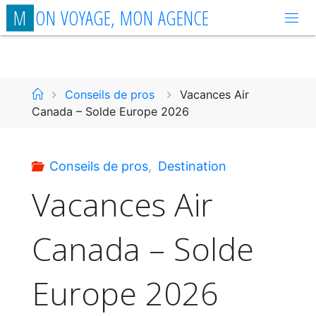
Aller
M
O
N
V
O
Y
A
G
E
,
M
O
N
A
G
E
N
C
E
au
contenu
Accueil
Conseils de pros
Vacances Air
Canada – Solde Europe 2026
Conseils de pros
,
Destination
Vacances Air
Canada – Solde
Europe 2026