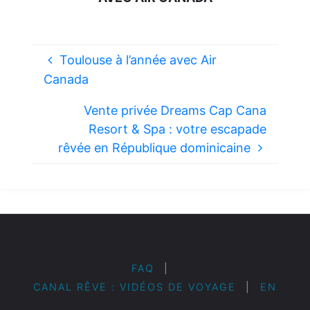
Toulouse à l’année avec Air
Canada
Vente privée Dreams Cap Cana
Resort & Spa : votre escapade
rêvée en République dominicaine
FAQ
|
CANAL RÊVE : VIDÉOS DE VOYAGE
|
EN