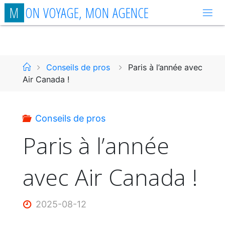
Aller
M
O
N
V
O
Y
A
G
E
,
M
O
N
A
G
E
N
C
E
au
contenu
Accueil
Conseils de pros
Paris à l’année avec
Air Canada !
Conseils de pros
Paris à l’année
avec Air Canada !
2025-08-12