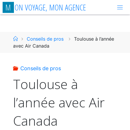
Aller
M
O
N
V
O
Y
A
G
E
,
M
O
N
A
G
E
N
C
E
au
contenu
Accueil
Conseils de pros
Toulouse à l’année
avec Air Canada
Conseils de pros
Toulouse à
l’année avec Air
Canada