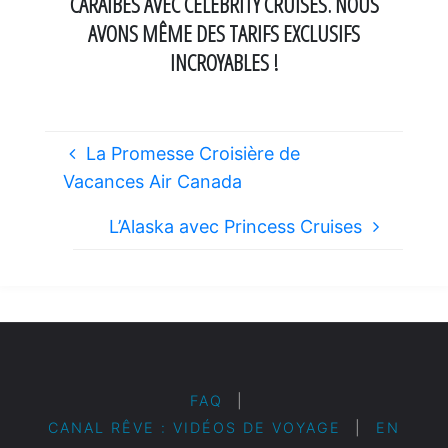
CARAÏBES AVEC
CELEBRITY CRUISES
. NOUS
AVONS MÊME DES TARIFS EXCLUSIFS
INCROYABLES !
La Promesse Croisière de
Vacances Air Canada
L’Alaska avec Princess Cruises
FAQ
|
CANAL RÊVE : VIDÉOS DE VOYAGE
|
EN