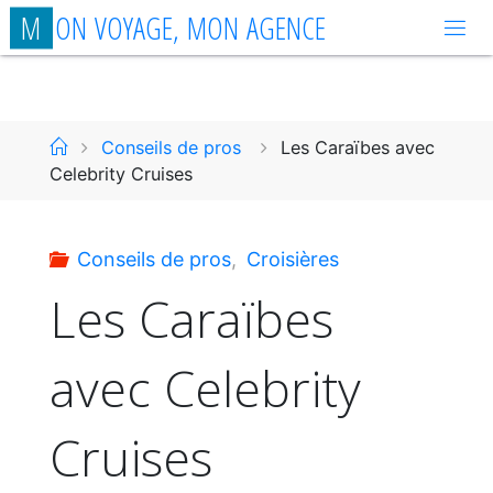
Aller
M
O
N
V
O
Y
A
G
E
,
M
O
N
A
G
E
N
C
E
au
contenu
Accueil
Conseils de pros
Les Caraïbes avec
Celebrity Cruises
Conseils de pros
,
Croisières
Les Caraïbes
avec Celebrity
Cruises