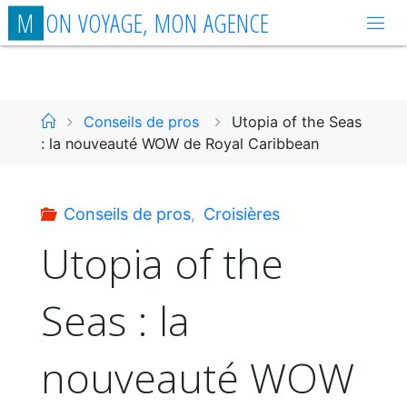
Aller
M
O
N
V
O
Y
A
G
E
,
M
O
N
A
G
E
N
C
E
au
contenu
Accueil
Conseils de pros
Utopia of the Seas
: la nouveauté WOW de Royal Caribbean
Conseils de pros
,
Croisières
Utopia of the
Seas : la
nouveauté WOW