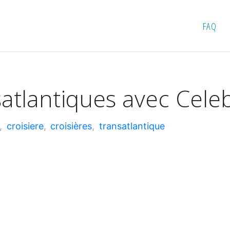
ansatlantiques avec Celebrity Cruises
FAQ
satlantiques avec Celeb
,
croisiere
,
croisières
,
transatlantique