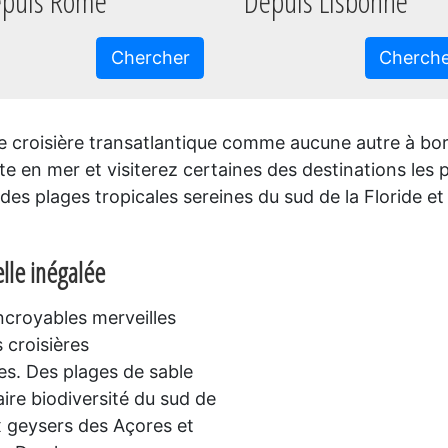
puis Rome
Depuis Lisbonne
Chercher
Cherch
e croisière transatlantique comme aucune autre à bord
te en mer et visiterez certaines des destinations le
des plages tropicales sereines du sud de la Floride e
lle
inégalée
ncroyables merveilles
 croisières
es. Des plages de sable
ire biodiversité du sud de
x geysers des Açores et