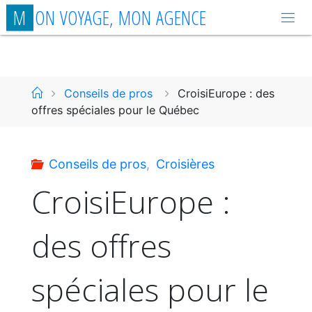
Aller
M
O
N
V
O
Y
A
G
E
,
M
O
N
A
G
E
N
C
E
au
contenu
Accueil
Conseils de pros
CroisiEurope : des
offres spéciales pour le Québec
Conseils de pros
,
Croisières
CroisiEurope :
des offres
spéciales pour le