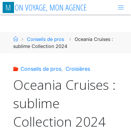
Aller
M
O
N
V
O
Y
A
G
E
,
M
O
N
A
G
E
N
C
E
au
contenu
Accueil
Conseils de pros
Oceania Cruises :
sublime Collection 2024
Conseils de pros
,
Croisières
Oceania Cruises :
sublime
Collection 2024