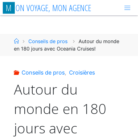
Aller
M
O
N
V
O
Y
A
G
E
,
M
O
N
A
G
E
N
C
E
au
contenu
Accueil
Conseils de pros
Autour du monde
en 180 jours avec Oceania Cruises!
Conseils de pros
,
Croisières
Autour du
monde en 180
jours avec