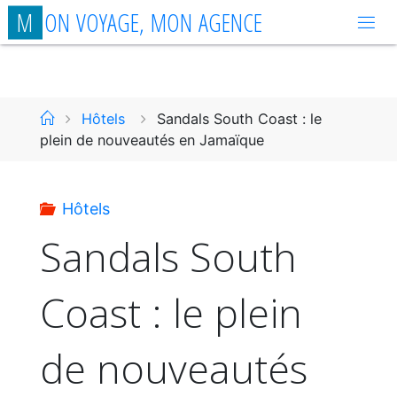
Aller
M
O
N
V
O
Y
A
G
E
,
M
O
N
A
G
E
N
C
E
au
contenu
Accueil
Hôtels
Sandals South Coast : le
plein de nouveautés en Jamaïque
Hôtels
Sandals South
Coast : le plein
de nouveautés