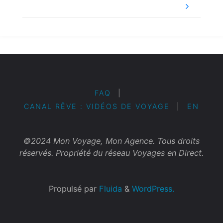
FAQ
|
CANAL RÊVE : VIDÉOS DE VOYAGE
|
EN
©2024 Mon Voyage, Mon Agence. Tous droits
réservés. Propriété du réseau Voyages en Direct.
Propulsé par
Fluida
&
WordPress.