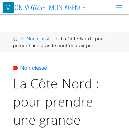
Aller
M
O
N
V
O
Y
A
G
E
,
M
O
N
A
G
E
N
C
E
au
contenu
Accueil
Non classé
La Côte-Nord : pour
prendre une grande bouffée d’air pur!
Non classé
La Côte-Nord :
pour prendre
une grande