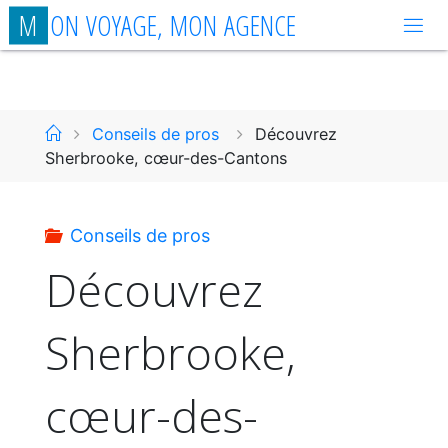
Aller
M
O
N
V
O
Y
A
G
E
,
M
O
N
A
G
E
N
C
E
au
contenu
Accueil
Conseils de pros
Découvrez
Sherbrooke, cœur-des-Cantons
Conseils de pros
Découvrez
Sherbrooke,
cœur-des-