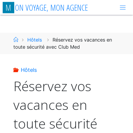
Aller
M
O
N
V
O
Y
A
G
E
,
M
O
N
A
G
E
N
C
E
au
contenu
Accueil
Hôtels
Réservez vos vacances en
toute sécurité avec Club Med
Hôtels
Réservez vos
vacances en
toute sécurité