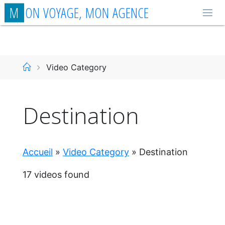
Aller
M
O
N
V
O
Y
A
G
E
,
M
O
N
A
G
E
N
C
E
au
contenu
Accueil
Video Category
Destination
Accueil
»
Video Category
»
Destination
17 videos found