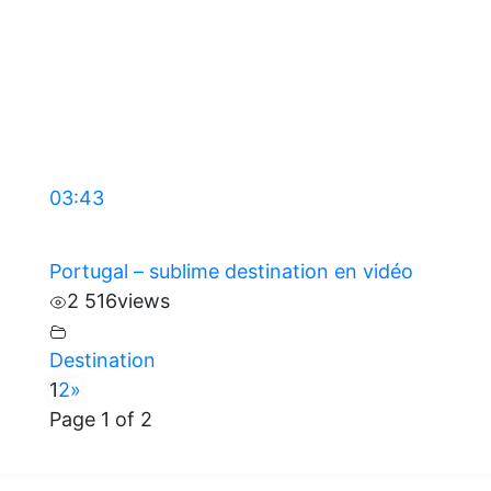
03:43
Portugal – sublime destination en vidéo
2 516
views
Destination
1
2
»
Page 1 of 2