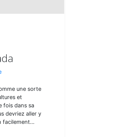
ada
e
 Comme une sorte
ltures et
ne fois dans sa
s devriez aller y
on facilement…