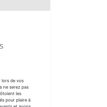
s
 lors de vos
s ne serez pas
côtoient les
és pour plaire à
devants et avons