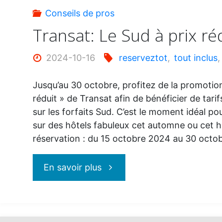
pour
Conseils de pros
le
Transat: Le Sud à prix ré
Sud"
2024-10-16
reserveztot
,
tout inclus
Jusqu’au 30 octobre, profitez de la promotion
réduit » de Transat afin de bénéficier de tar
sur les forfaits Sud. C’est le moment idéal p
sur des hôtels fabuleux cet automne ou cet h
réservation : du 15 octobre 2024 au 30 oct
"Transat:
En savoir plus
Le
Sud