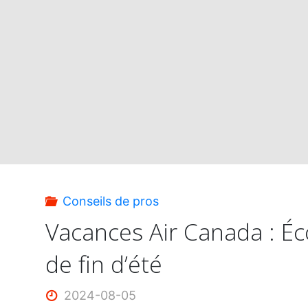
à
prix
réduit"
Conseils de pros
Vacances Air Canada : É
de fin d’été
2024-08-05