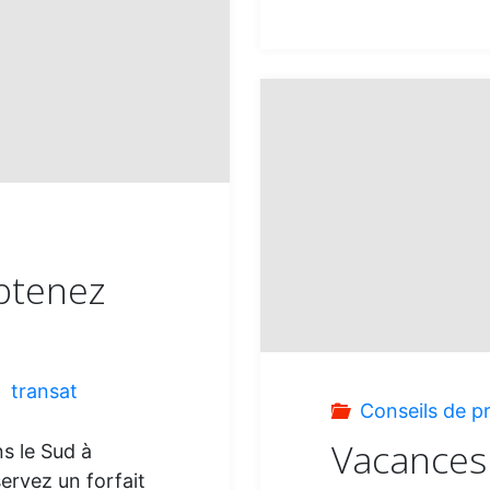
:
Obtenez
,
transat
Conseils de p
Vacances 
s le Sud à
ervez un forfait