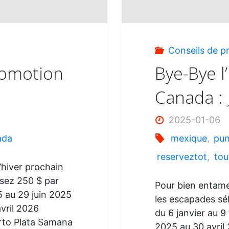
Conseils de p
romotion
Bye-Bye l
Canada : 
2025-01-06
ada
mexique
,
pun
reserveztot
,
tou
’hiver prochain
isez 250 $ par
Pour bien entame
5 au 29 juin 2025
les escapades sél
vril 2026
du 6 janvier au 9
to Plata Samana
2025 au 30 avri