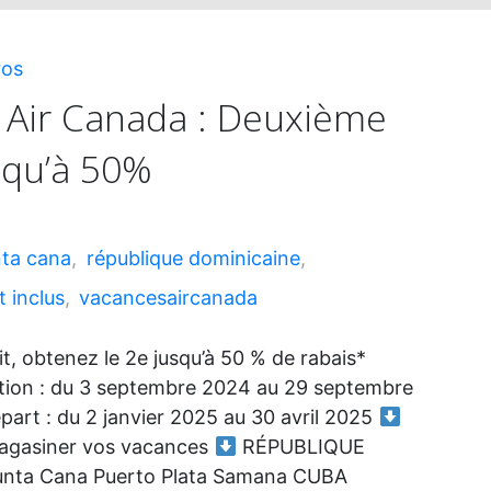
ros
Jusqu’à
 Air Canada : Deuxième
usqu’à 50%
40%
de
ta cana
,
république dominicaine
,
rabais"
t inclus
,
vacancesaircanada
t, obtenez le 2e jusqu’à 50 % de rabais*
tion : du 3 septembre 2024 au 29 septembre
art : du 2 janvier 2025 au 30 avril 2025
gasiner vos vacances
RÉPUBLIQUE
nta Cana Puerto Plata Samana CUBA