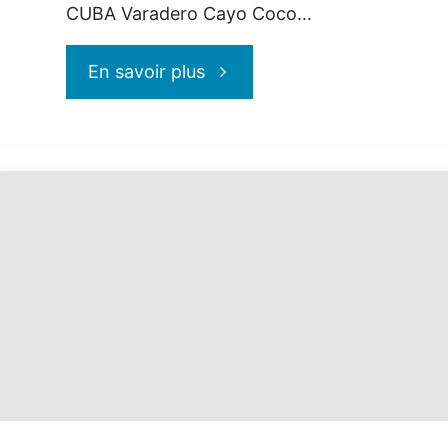
CUBA Varadero Cayo Coco…
"Vacances
En savoir plus
Air
Canada
:
promotion
Réservez
tôt