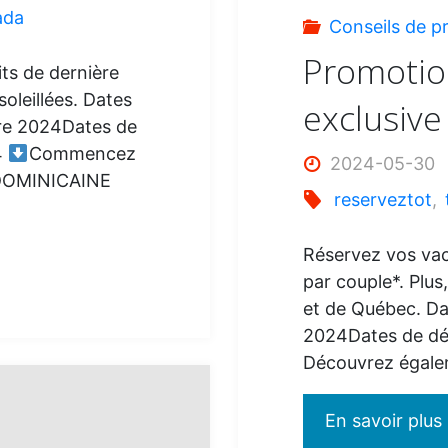
ada
Conseils de p
Promotion
its de dernière
oleillées. Dates
exclusiv
bre 2024Dates de
4
Commencez
2024-05-30
OMINICAINE
reserveztot
,
Réservez vos vac
par couple*. Plus
et de Québec. Dat
2024Dates de dép
Découvrez égalem
En savoir plus