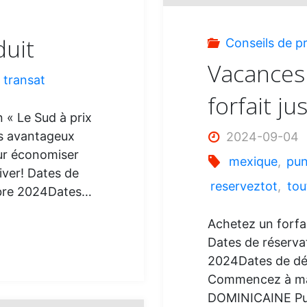
:
duit
Conseils de p
Vacances
,
transat
forfait j
 « Le Sud à prix
ifs avantageux
2024-09-04
our économiser
mexique
,
pun
iver! Dates de
reserveztot
,
tou
obre 2024Dates…
Achetez un forfai
Dates de réserva
2024Dates de dép
Commencez à ma
DOMINICAINE Pu