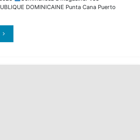
UBLIQUE DOMINICAINE Punta Cana Puerto
"Bye-
Bye
l’Hiver
avec
Vacances
Air
Canada